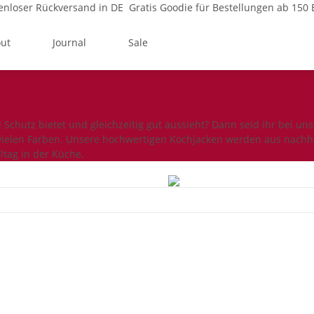
enloser Rückversand in DE
Gratis Goodie für Bestellungen ab 150 
ut
Journal
Sale
 Schutz bietet und gleichzeitig gut aussieht? Dann seid ihr bei un
vielen Farben. Unsere hochwertigen Kochjacken werden aus nachhal
lltag in der Küche.