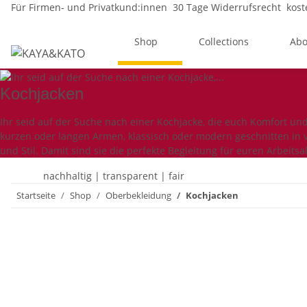
Für Firmen- und Privatkund:innen
30 Tage Widerrufsrecht
kost
Shop
Collections
Abo
Kochjacken
Ihr seid auf der Suche nach einer Kochjacke, die euch Komfort und
kurzen oder langen Armen, klassisch oder modern geschnitten in 
und Stil. Damit sind sie die perfekte Begleitung für euren Arbeitsa
nachhaltig | transparent | fair
Startseite
Shop
Oberbekleidung
Kochjacken