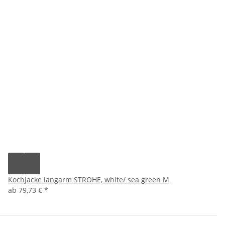
Kochjacke langarm STROHE, white/ sea green M
ab
79,73 €
*