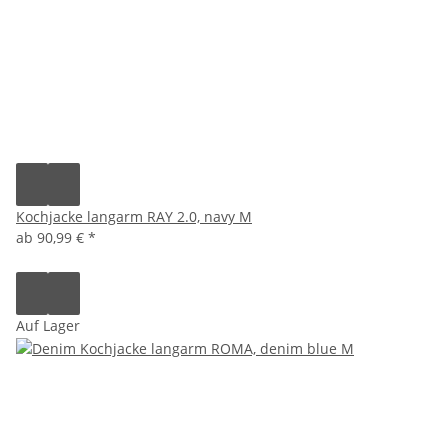
Kochjacke langarm RAY 2.0, navy M
ab
90,99 €
*
Auf Lager