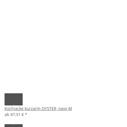
Kochjacke kurzarm OYSTER, navy M
ab
87,31 €
*