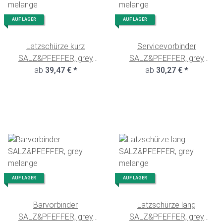
AUF LAGER
AUF LAGER
Latzschürze kurz
Servicevorbinder
SALZ&PFEFFER, grey
SALZ&PFEFFER, grey
ab
melange
39,47 €
*
ab
melange
30,27 €
*
AUF LAGER
AUF LAGER
Barvorbinder
Latzschürze lang
SALZ&PFEFFER, grey
SALZ&PFEFFER, grey