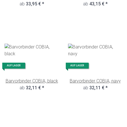
ab
melange
33,95 €
*
ab
melange
43,15 €
*
AUF LAGER
AUF LAGER
Barvorbinder COBIA, black
Barvorbinder COBIA, navy
ab
32,11 €
*
ab
32,11 €
*