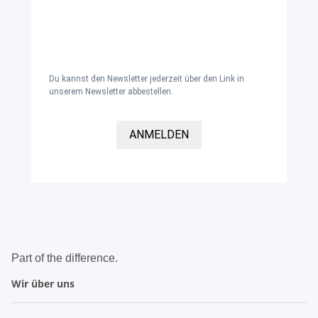
Schürzen, Hosen und Kleidung für den
Gesundheitsbereich sowie Zubehör und
Accessoires per E-Mail erhalten und
akzeptiere die
Datenschutzerklärung
.
Du kannst den Newsletter jederzeit über den Link in
unserem Newsletter abbestellen.
ANMELDEN
Part of the difference.
Wir über uns