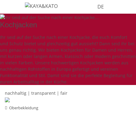
DE
Kochjacken
Ihr seid auf der Suche nach einer Kochjacke, die euch Komfort
und Schutz bietet und gleichzeitig gut aussieht? Dann seid ihr bei
uns genau richtig. Wir bieten Kochjacken für Damen und Herren,
mit kurzen oder langen Armen, klassisch oder modern geschnitten
in vielen Farben. Unsere hochwertigen Kochjacken werden aus
nachhaltigen Rohstoffen in Europa gefertigt und vereinen
Funktionalität und Stil. Damit sind sie die perfekte Begleitung für
euren Arbeitsalltag in der Küche.
nachhaltig | transparent | fair
Oberbekleidung