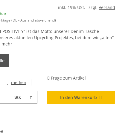
inkl. 19% USt. , zzgl.
Versand
gbar
erktage
(DE - Ausland abweichend)
POSITIVITY“ ist das Motto unserer Denim Tasche
eres aktuellen Upcycling Projektes, bei dem wir „alten“
.
mehr
lle
Frage zum Artikel
merken
In den Warenkorb
Stk