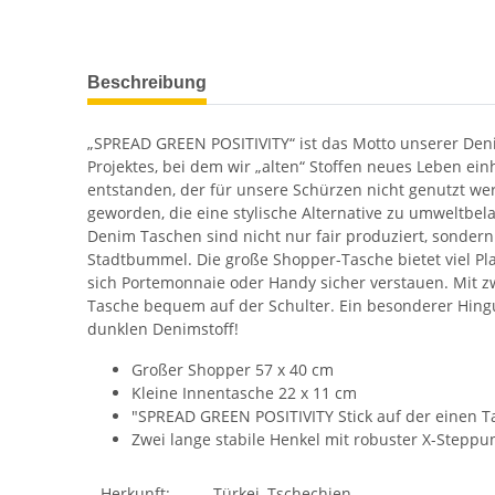
Beschreibung
„SPREAD GREEN POSITIVITY“ ist das Motto unserer Den
Projektes, bei dem wir „alten“ Stoffen neues Leben e
entstanden, der für unsere Schürzen nicht genutzt we
geworden, die eine stylische Alternative zu umweltbel
Denim Taschen sind nicht nur fair produziert, sonder
Stadtbummel. Die große Shopper-Tasche bietet viel Pla
sich Portemonnaie oder Handy sicher verstauen. Mit zw
Tasche bequem auf der Schulter. Ein besonderer Hingu
dunklen Denimstoff!
Großer Shopper 57 x 40 cm
Kleine Innentasche 22 x 11 cm
"SPREAD GREEN POSITIVITY Stick auf der einen 
Zwei lange stabile Henkel mit robuster X-Stepp
Herkunft:
Türkei, Tschechien