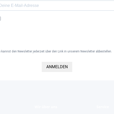
Ich möchte den Kaya & Kato Newsletter mit Inspirationen und
Neuigkeiten über alle unsere Produktgruppen: Oberbekleidung,
Schürzen, Hosen und Kleidung für den Gesundheitsbereich sowie
Zubehör und Accessoires per E-Mail erhalten und akzeptiere die
Datenschutzerklärung
.
 kannst den Newsletter jederzeit über den Link in unserem Newsletter abbestellen.
ANMELDEN
Wir über uns
Service