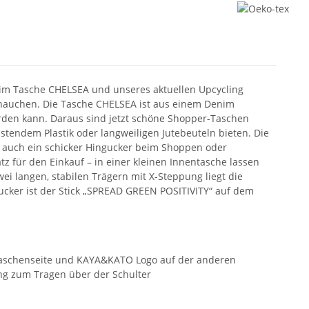
im Tasche CHELSEA und unseres aktuellen Upcycling
inhauchen. Die Tasche CHELSEA ist aus einem Denim
rden kann. Daraus sind jetzt schöne Shopper-Taschen
astendem Plastik oder langweiligen Jutebeuteln bieten. Die
n auch ein schicker Hingucker beim Shoppen oder
tz für den Einkauf – in einer kleinen Innentasche lassen
ei langen, stabilen Trägern mit X-Steppung liegt die
cker ist der Stick „SPREAD GREEN POSITIVITY“ auf dem
Taschenseite und KAYA&KATO Logo auf der anderen
ung zum Tragen über der Schulter