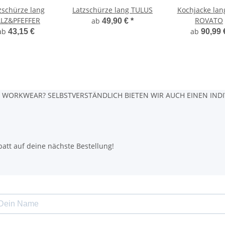
zschürze lang
Latzschürze lang TULUS
Kochjacke la
LZ&PFEFFER
ROVATO
ab
49,90 €
*
ab
ab
43,15 €
90,99 
WORKWEAR? SELBSTVERSTÄNDLICH BIETEN WIR AUCH EINEN INDIV
att auf deine nächste Bestellung!