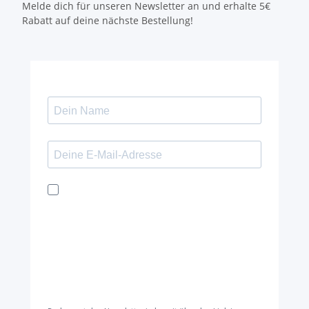
Melde dich für unseren Newsletter an und erhalte 5€
Rabatt auf deine nächste Bestellung!
Ich möchte den Kaya & Kato Newsletter mit
Inspirationen und Neuigkeiten über alle
unsere Produktgruppen: Oberbekleidung,
Schürzen, Hosen und Kleidung für den
Gesundheitsbereich sowie Zubehör und
Accessoires per E-Mail erhalten und
akzeptiere die
Datenschutzerklärung
.