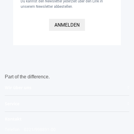
Du kannst den Newsletter jederzeit über den Link in
unserem Newsletter abbestellen.
ANMELDEN
Part of the difference.
Wir über uns
Service
Kontakt
Telefon
0221/998891-00