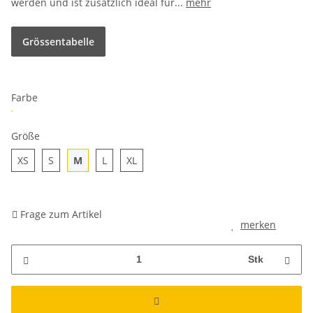
werden und ist zusätzlich ideal für...
mehr
Grössentabelle
Farbe
Größe
XS
S
M
L
XL
Frage zum Artikel
merken
Stk