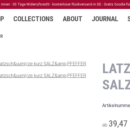
d:innen
30 Tage Widerrufsrecht
kostenloser Rückversand in DE
Gratis Goodie fü
P
COLLECTIONS
ABOUT
JOURNAL
ER
LAT
SAL
Artikelnumme
39,47
ab