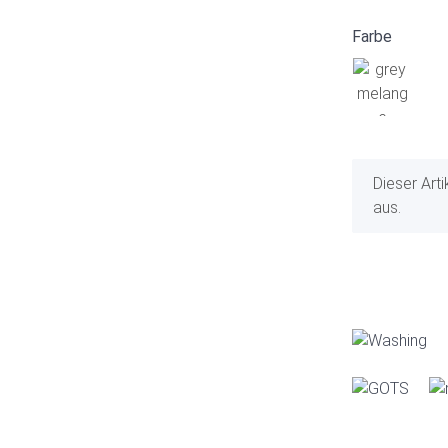
Farbe
x
Dieser Art
aus.