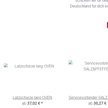
schicken wir dir de
Deutschland für dich k
Latzschürze lang OVEN
Servicevorbinder SAL
ab
37,02 €
*
ab
30,27 €