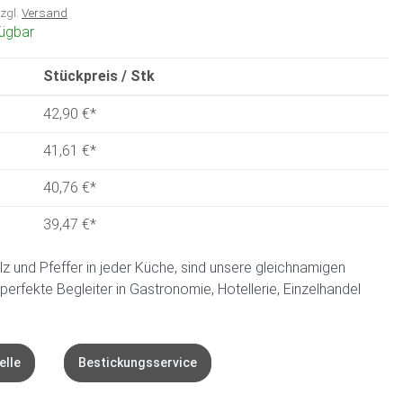
zzgl.
Versand
fügbar
Stückpreis / Stk
42,90 €
*
41,61 €
*
40,76 €
*
39,47 €
*
z und Pfeffer in jeder Küche, sind unsere gleichnamigen
perfekte Begleiter in Gastronomie, Hotellerie, Einzelhandel
elle
Bestickungsservice