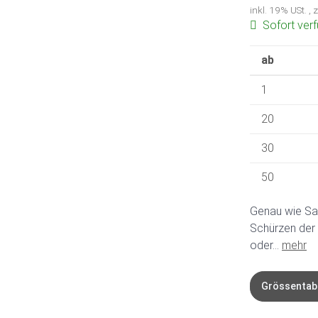
inkl. 19% USt. , 
Sofort ver
ab
1
20
30
50
Genau wie Sal
Schürzen der 
oder...
mehr
Grössentab