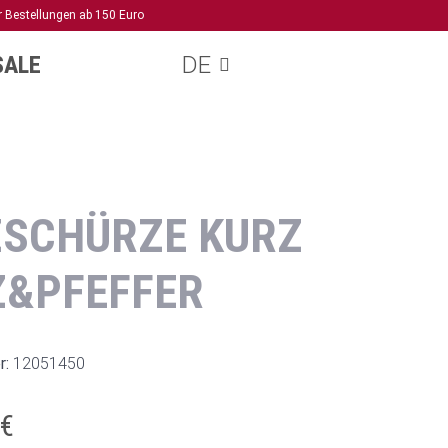
r Bestellungen ab 150 Euro
SALE
DE
ZSCHÜRZE KURZ
Z&PFEFFER
r:
12051450
 €