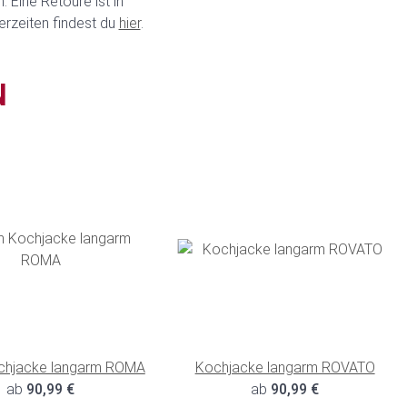
 Eine Retoure ist in
erzeiten findest du
hier
.
N
chjacke langarm ROMA
Kochjacke langarm ROVATO
ab
90,99 €
ab
90,99 €