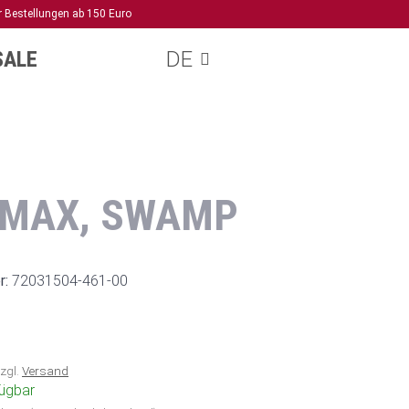
r Bestellungen ab 150 Euro
SALE
DE
 MAX, SWAMP
r:
72031504-461-00
zzgl.
Versand
fügbar