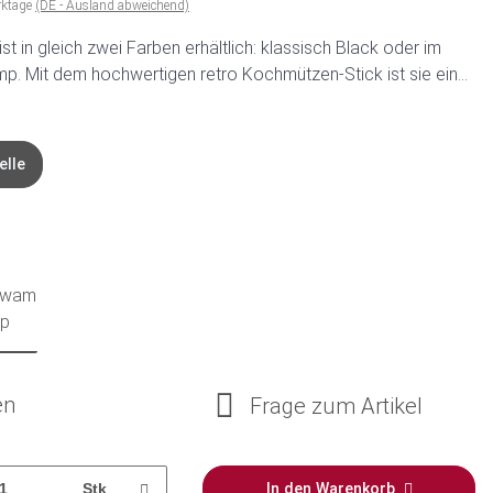
rktage
(DE - Ausland abweichend)
t in gleich zwei Farben erhältlich: klassisch Black oder im
p. Mit dem hochwertigen retro Kochmützen-Stick ist sie ein...
elle
en
Frage zum Artikel
Stk
In den Warenkorb