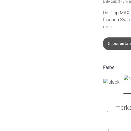
Lieferzeit:
3 - 5 We
Die Cap MAX is
frischen Swam
mehr
Grössentab
Farbe
merk