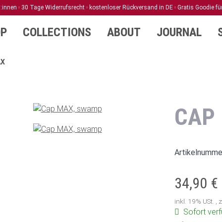
d:innen
30 Tage Widerrufsrecht
kostenloser Rückversand in DE
Gratis Goodie fü
P
COLLECTIONS
ABOUT
JOURNAL
AX
CAP
Artikelnumme
34,90 €
inkl. 19% USt. , 
Sofort ver