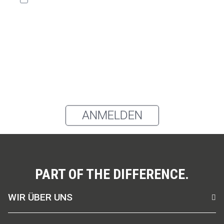
Inspirationen und Neuigkeiten über alle unsere
Produktgruppen: Oberbekleidung, Schürzen, Hosen
und Kleidung für den Gesundheitsbereich sowie
Zubehör und Accessoires per E-Mail erhalten und
akzeptiere die
Datenschutzerklärung
.
Du kannst den Newsletter jederzeit über den Link in unserem
Newsletter abbestellen.
ANMELDEN
PART OF THE DIFFERENCE.
WIR ÜBER UNS