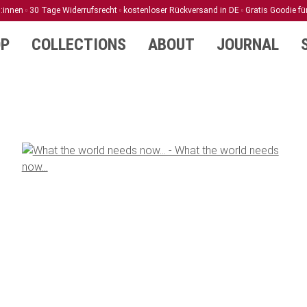
d:innen
30 Tage Widerrufsrecht
kostenloser Rückversand in DE
Gratis Goodie fü
P
COLLECTIONS
ABOUT
JOURNAL