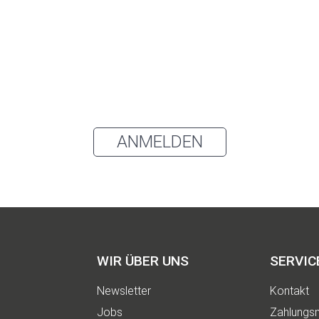
Ich möchte den Kaya & Kato Newsletter mit Inspirationen und Neuigkeit
über alle unsere Produktgruppen: Oberbekleidung, Schürzen, Hosen un
Kleidung für den Gesundheitsbereich sowie Zubehör und Accessoires 
E-Mail erhalten und akzeptiere die
Datenschutzerklärung
.
annst den Newsletter jederzeit über den Link in unserem Newsletter abbestellen.
ANMELDEN
WIR ÜBER UNS
SERVIC
Newsletter
Kontakt
Jobs
Zahlungsm