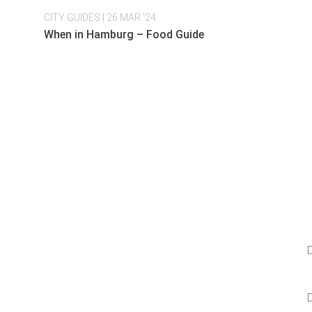
CITY GUIDES
| 26 MAR '24
When in Hamburg – Food Guide
Melde dich f