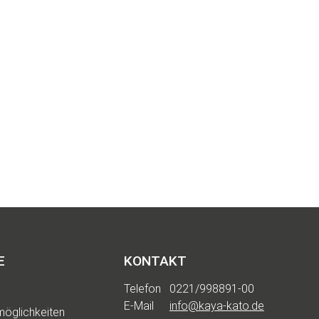
en
d
per
E
KONTAKT
Telefon
0221/998891-00
E-Mail
info@kaya-kato.de
öglichkeiten