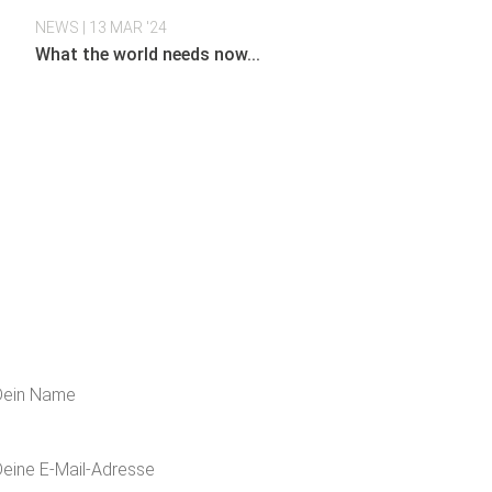
NEWS
| 13 MAR '24
What the world needs now...
ERFAHRE MEHR ÜBER UNS
ür unseren Newsletter an und erhalte 5€ Rab
nächste Bestellung!