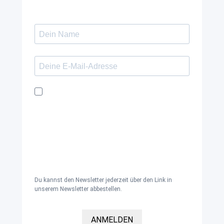
Ich möchte den Kaya & Kato Newsletter mit
Inspirationen und Neuigkeiten über alle
unsere Produktgruppen: Oberbekleidung,
Schürzen, Hosen und Kleidung für den
Gesundheitsbereich sowie Zubehör und
Accessoires per E-Mail erhalten und
akzeptiere die
Datenschutzerklärung
.
Du kannst den Newsletter jederzeit über den Link in
unserem Newsletter abbestellen.
ANMELDEN