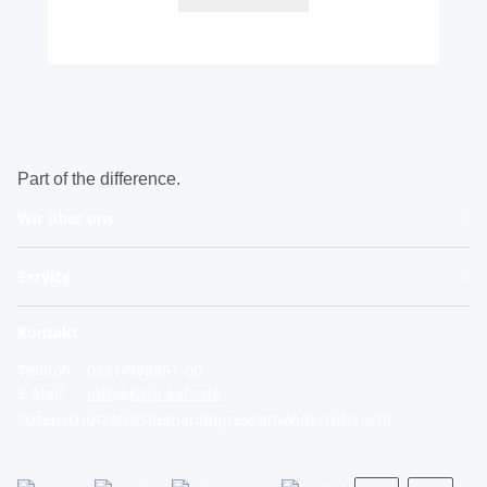
Part of the difference.
Wir über uns
Service
Kontakt
Telefon
0221/998891-00
E-Mail
info@kaya-kato.de
Datenschutz
AGB
Sitemap
Impressum
Widerrufsrecht