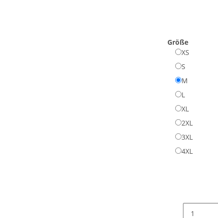
Größe
XS
S
M
L
XL
2XL
3XL
4XL