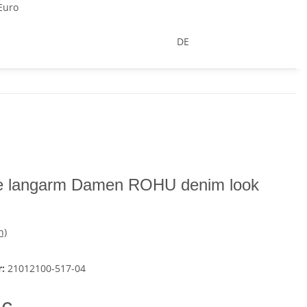
Euro
DE
e langarm Damen ROHU denim look
n)
r:
21012100-517-04