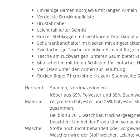
Einreihige Damen Kochjacke mit langen Ärmeln
Verdeckte Druckknopfleiste
Brustabnäher
Leicht taillierter Schnitt
Kurzer Stehkragen mit sichtbarem Druckknopf al
Schürzenbandhalter im Nacken mit eingestickter
Zweifächerige Tasche am linken Arm mit Riegeln
Tasche am rückwärtigen, unteren Saum bietet St
Manschetten mit tiefen Schlitzen für einfaches
Vier Ösen unter den Armen zur Belüftung
Rückenlänge: 71 cm (ohne Kragen), Saumweite: 
Herkunft:
Spanien, Nordmazedonien
Köper aus 65% Polyester und 35% Baumwolle
Material:
recyceltem Polyester und 25% Polyester S
zusammen.
Bei bis zu 70°C waschbar, trocknergeeigne
beachten: Um bei der Produktion so nachha
Wäsche:
Stoffe noch nicht behandelt oder vorgewa
Wäschen wird der Stoff weicher. Leichte