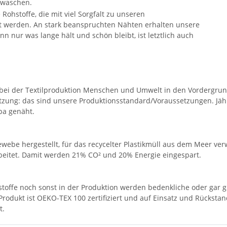
n waschen.
ohstoffe, die mit viel Sorgfalt zu unseren
tet werden. An stark beanspruchten Nähten erhalten unsere
nn nur was lange hält und schön bleibt, ist letztlich auch
 bei der Textilproduktion Menschen und Umwelt in den Vordergrund
zung: das sind unsere Produktionsstandard/Voraussetzungen. Jähr
pa genäht.
ebe hergestellt, für das recycelter Plastikmüll aus dem Meer verw
rbeitet. Damit werden 21% CO² und 20% Energie eingespart.
ffe noch sonst in der Produktion werden bedenkliche oder gar gi
Produkt ist OEKO-TEX 100 zertifiziert und auf Einsatz und Rücksta
t.