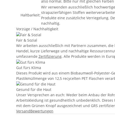
also normal. Bitte nur mit gleichen Farbe
Wir verwenden ausschließlich hochwertige R
strapazierfähigen Stoffen weiterverarbei
Haltbarkeit:
Produkte eine zusätzliche Verriegelung. De
nachhaltig.
Vorzüge / Nachhaltigkeit
Fair & Sozial
Wir arbeiten ausschließlich mit Partnern zusammen, die
Handel, kurze Lieferwege und nachhaltige Ressourcennut
umfassende
Zertifizierung
. Alle Produkte werden in Euro
Gut fürs Klima
Dieses Produkt wird aus einem Biobaumwoll-Polyester-Gew
Plastikmüllmenge von 12,5 recycelten PET Flaschen vera
Gesund für die Haut
Unser Versprechen an euch: Weder beim Anbau der Rohsto
Arbeitskleidung ist gesundheitlich unbedenklich. Dieses 
mit dem Grünen Knopf ausgezeichnet und GRS zertifizier
Versand
Bewertungen