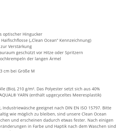
s optischer Hingucker
 Haifischflosse („Clean Ocean“ Kennzeichnung)
 zur Verstärkung
auraum geschützt vor Hitze oder Spritzern
 Hochkrempeln der langen Ärmel
53 cm bei Größe M
 (Bio), 210 g/m². Das Polyester setzt sich aus 40%
EAQUAL® YARN (enthält upgecyceltes Meeresplastik)
t, Industriewäsche geeignet nach DIN EN ISO 15797. Bitte
ltig wie möglich zu bleiben, sind unsere Clean Ocean
schen und erscheinen dadurch etwas fester. Nach einigen
 Veränderungen in Farbe und Haptik nach dem Waschen sind