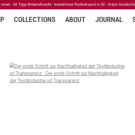
d:innen
30 Tage Widerrufsrecht
kostenloser Rückversand in DE
Gratis Goodie fü
P
COLLECTIONS
ABOUT
JOURNAL