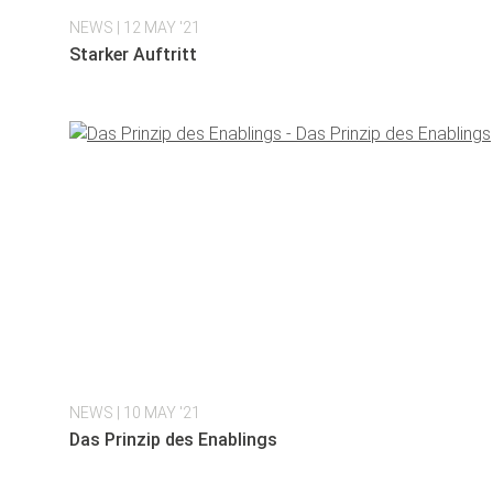
NEWS
| 12 MAY '21
Starker Auftritt
NEWS
| 10 MAY '21
Das Prinzip des Enablings