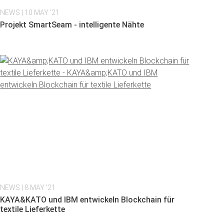
NEWS
| 10 MAY '21
Projekt SmartSeam - intelligente Nähte
NEWS
| 8 MAY '21
KAYA&KATO und IBM entwickeln Blockchain für
textile Lieferkette