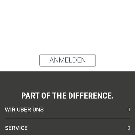
Produktgruppen: Oberbekleidung, Schürzen, Hosen
und Kleidung für den Gesundheitsbereich sowie
Zubehör und Accessoires per E-Mail erhalten und
akzeptiere die
Datenschutzerklärung
.
Du kannst den Newsletter jederzeit über den Link in unserem
Newsletter abbestellen.
ANMELDEN
PART OF THE DIFFERENCE.
WIR ÜBER UNS
SERVICE