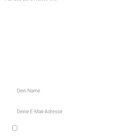
ERFAHRE MEHR ÜBER UNS
Melde dich für unseren Newsletter an
und erhalte 5€ Rabatt auf deine nächste
Bestellung!
Ich möchte den Kaya & Kato Newsletter mit
Inspirationen und Neuigkeiten über alle unsere