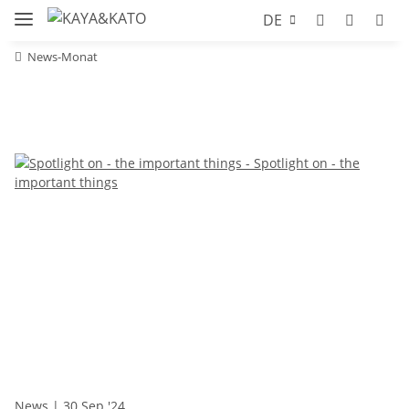
DE
News-Monat
News
| 30 Sep '24