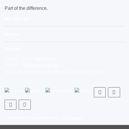
Part of the difference.
Wir über uns
Service
Kontakt
Telefon
0221/998891-00
E-Mail
info@kaya-kato.de
Datenschutz
AGB
Sitemap
Impressum
Widerrufsrecht
* Alle Preise inkl. gesetzlicher USt., zzgl.
Versand