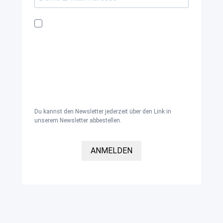
Ich möchte den Kaya & Kato Newsletter mit
Inspirationen und Neuigkeiten über alle
unsere Produktgruppen: Oberbekleidung,
Schürzen, Hosen und Kleidung für den
Gesundheitsbereich sowie Zubehör und
Accessoires per E-Mail erhalten und
akzeptiere die
Datenschutzerklärung
.
Du kannst den Newsletter jederzeit über den Link in
unserem Newsletter abbestellen.
ANMELDEN