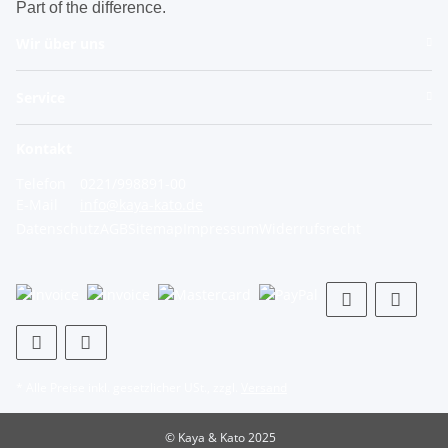
Part of the difference.
Wir über uns
Service
Kontakt
Telefon
0221/998891-00
E-Mail
info@kaya-kato.de
Datenschutz
AGB
Sitemap
Impressum
Widerrufsrecht
* Alle Preise inkl. gesetzlicher USt., zzgl.
Versand
© Kaya & Kato 2025