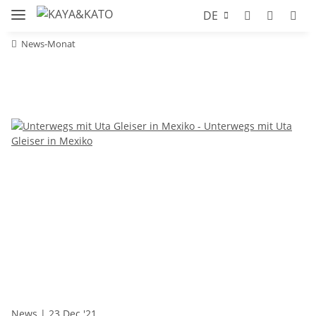
DE
News-Monat
News
| 23 Dec '21