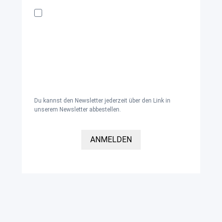
Ich möchte den Kaya & Kato Newsletter mit
Inspirationen und Neuigkeiten über alle
unsere Produktgruppen: Oberbekleidung,
Schürzen, Hosen und Kleidung für den
Gesundheitsbereich sowie Zubehör und
Accessoires per E-Mail erhalten und
akzeptiere die
Datenschutzerklärung
.
Du kannst den Newsletter jederzeit über den Link in
unserem Newsletter abbestellen.
ANMELDEN