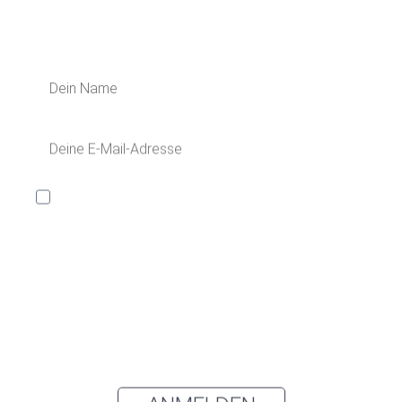
Bestellung!
Ich möchte den Kaya & Kato Newsletter mit
Inspirationen und Neuigkeiten über alle unsere
Produktgruppen: Oberbekleidung, Schürzen, Hosen
und Kleidung für den Gesundheitsbereich sowie
Zubehör und Accessoires per E-Mail erhalten und
akzeptiere die
Datenschutzerklärung
.
Du kannst den Newsletter jederzeit über den Link in unserem
Newsletter abbestellen.