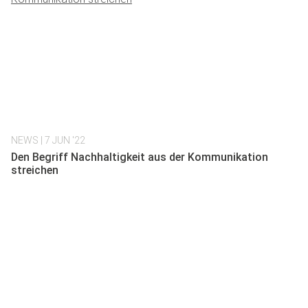
NEWS
| 7 JUN '22
Den Begriff Nachhaltigkeit aus der Kommunikation
streichen
ERFAHRE MEHR ÜBER UNS
Melde dich für unseren Newsletter an
und erhalte 5€ Rabatt auf deine nächste